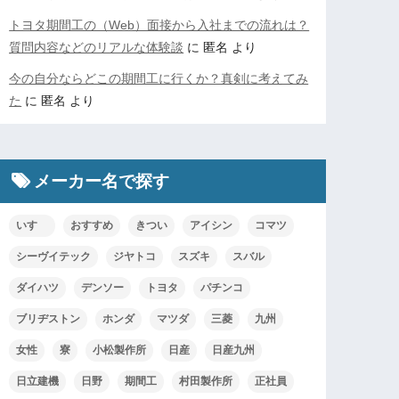
トヨタ期間工の（Web）面接から入社までの流れは？
質問内容などのリアルな体験談
に
匿名
より
今の自分ならどこの期間工に行くか？真剣に考えてみ
た
に
匿名
より
メーカー名で探す
いすゞ
おすすめ
きつい
アイシン
コマツ
シーヴイテック
ジヤトコ
スズキ
スバル
ダイハツ
デンソー
トヨタ
パチンコ
ブリヂストン
ホンダ
マツダ
三菱
九州
女性
寮
小松製作所
日産
日産九州
日立建機
日野
期間工
村田製作所
正社員