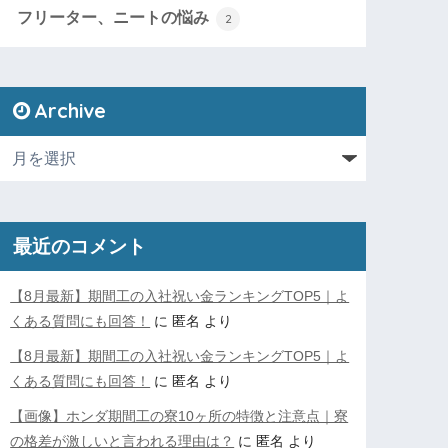
フリーター、ニートの悩み
2
Archive
最近のコメント
【8月最新】期間工の入社祝い金ランキングTOP5｜よ
くある質問にも回答！
に
匿名
より
【8月最新】期間工の入社祝い金ランキングTOP5｜よ
くある質問にも回答！
に
匿名
より
【画像】ホンダ期間工の寮10ヶ所の特徴と注意点｜寮
の格差が激しいと言われる理由は？
に
匿名
より