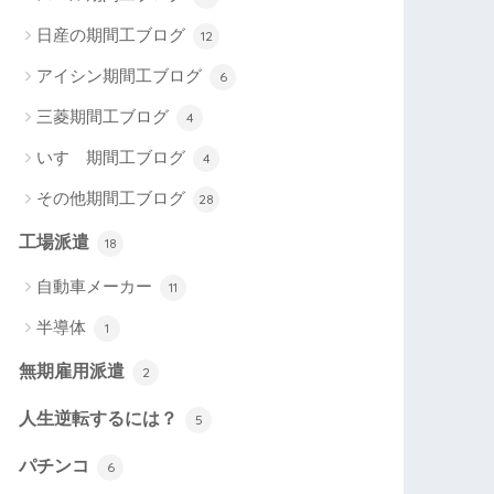
日産の期間工ブログ
12
アイシン期間工ブログ
6
三菱期間工ブログ
4
いすゞ期間工ブログ
4
その他期間工ブログ
28
工場派遣
18
自動車メーカー
11
半導体
1
無期雇用派遣
2
人生逆転するには？
5
パチンコ
6