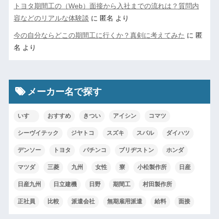
トヨタ期間工の（Web）面接から入社までの流れは？質問内
容などのリアルな体験談
に
匿名
より
今の自分ならどこの期間工に行くか？真剣に考えてみた
に
匿
名
より
メーカー名で探す
いすゞ
おすすめ
きつい
アイシン
コマツ
シーヴイテック
ジヤトコ
スズキ
スバル
ダイハツ
デンソー
トヨタ
パチンコ
ブリヂストン
ホンダ
マツダ
三菱
九州
女性
寮
小松製作所
日産
日産九州
日立建機
日野
期間工
村田製作所
正社員
比較
派遣会社
無期雇用派遣
給料
面接