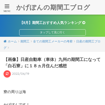
かげぽんの期間工ブログ
【8月】期間工おすすめ人気ランキング
ホーム
期間工
全ての期間工メーカーの考察
日産の期間工ブロ
グ
【画像】日産自動車（車体）九州の期間工になって
「白石寮」に１８ヵ月住んだ感想
2022/06/19
寮の周りは海
かげぽんです！