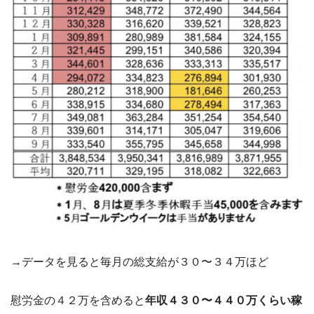
→データを見ると毎月の総支給が３０〜３４万ほど
慰労金の４２万を含めると
年収４３０〜４４０万くらい稼